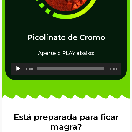
Picolinato de Cromo
Aperte o PLAY abaixo:
Tocador
00:00
00:00
de
áudio
Está preparada para ficar
magra?