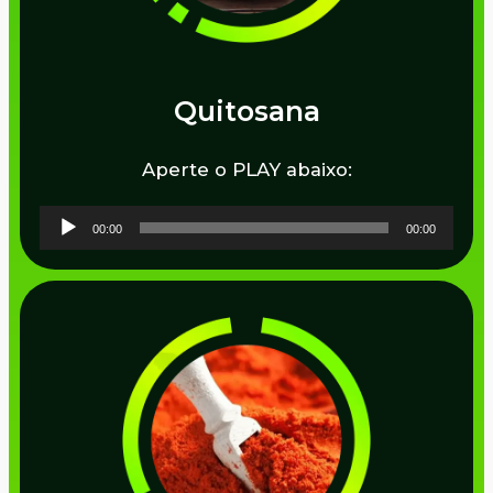
Quitosana
Aperte o PLAY abaixo:
Tocador
00:00
00:00
de
áudio